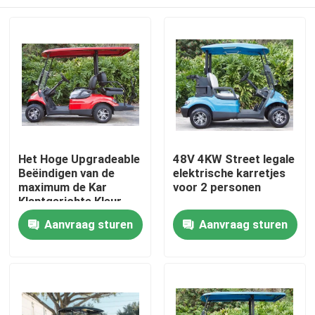
Het Hoge Upgradeable
48V 4KW Street legale
Beëindigen van de
elektrische karretjes
maximum de Kar
voor 2 personen
Klantgerichte Kleur
van het
Huis
Aanvraag sturen
Aanvraag sturen
Snelheids30mph
Elektrische Golf
Producten
Ongeveer ons