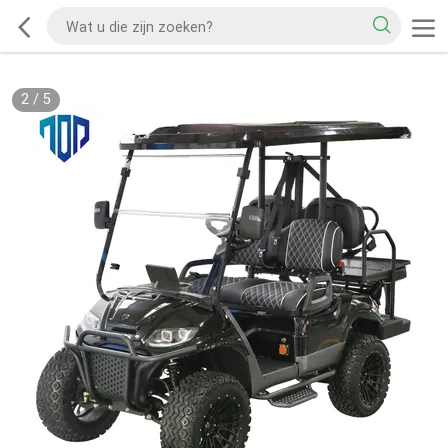
2
/
5