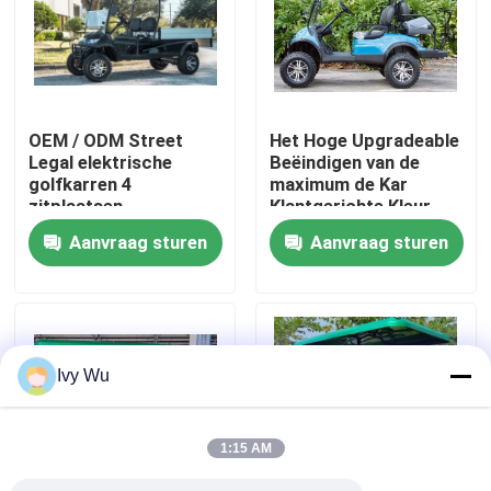
Fabrieksreis
Kwaliteitscontrole
OEM / ODM Street
Het Hoge Upgradeable
Legal elektrische
Beëindigen van de
golfkarren 4
maximum de Kar
Contact de V.S.
zitplaatsen
Klantgerichte Kleur
van het Snelheids
Aanvraag sturen
Aanvraag sturen
Elektrische 30mph
Nieuws
Golf
De Zijspiegels van de golfkar
Ivy Wu
Het Wieldekking van de golfkar
1:15 AM
Het Dashboard van de golfkar