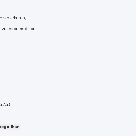
te verzekeren;
n vrienden met hen,
627.2)
rogolfkar