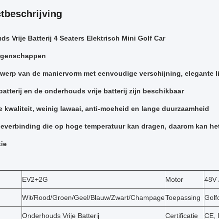
tbeschrijving
s Vrije Batterij 4 Seaters Elektrisch Mini Golf Car
igenschappen
twerp van de maniervorm met eenvoudige verschijning, elegante l
batterij en de onderhouds vrije batterij zijn beschikbaar
le kwaliteit, weinig lawaai, anti-moeheid en lange duurzaamheid
olieverbinding die op hoge temperatuur kan dragen, daarom kan het
tie
EV2+2G
Motor
48V 
Wit/Rood/Groen/Geel/Blauw/Zwart/Champage
Toepassing
Golf
Onderhouds Vrije Batterij
Certificatie
CE, 