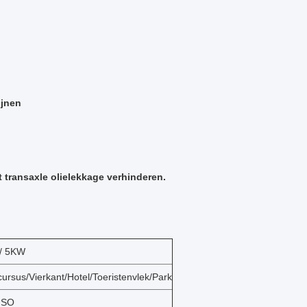
ijnen
 transaxle olielekkage verhinderen.
/ 5KW
cursus/Vierkant/Hotel/Toeristenvlek/Park
ISO