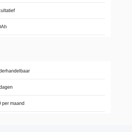
ultatief
0Ah
derhandelbaar
 dagen
0 per maand