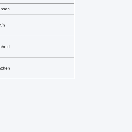
ensen
m/h
nheid
nzhen