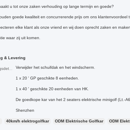
aakt u tot onze zaken verhouding op lange termijn en goede?
houden goede kwaliteit en concurrerende prijs om ons klantenvoordeel 
pecteren elke klant als onze vriend en wij doen oprecht zaken en make
ie waar zij uit komen.
g & Levering
Verwijder het schuifdak en het windscherm.
Verpakkingsdetails
1 x 20 ' GP geschikte 8 eenheden.
1 x 40 ' geschikte 20 eenheden van HK.
De goedkope kar van het 2 seaters elektrische minigolf (Lt.-A
Shenzhen
：
40km/h elektrogolfkar
ODM Elektrische Golfkar
ODM Elekt