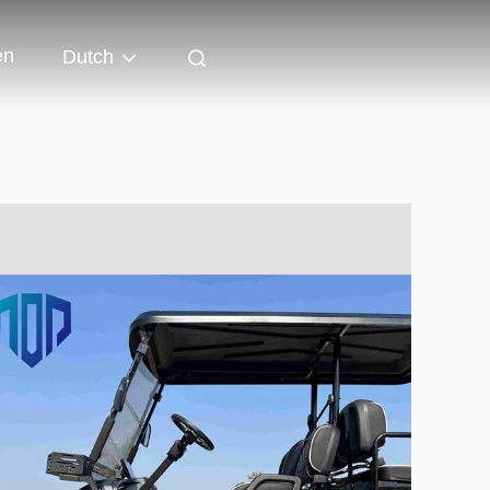
en
Dutch