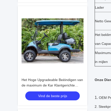
Lader
Netto Gew
Het bekl
van Capaci
Maximuma
in mijlen
Het Hoge Upgradeable Beëindigen van
Onze Die
de maximum de Kar Klantgerichte
Kleur van het Snelheids Elektrische
Vind de beste prijs
30mph Golf
1.
OEM Pro
2. Steekp