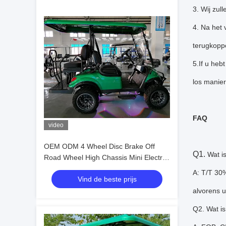
3. Wij zul
4. Na het 
terugkopp
5.If u heb
los manier
FAQ
video
OEM ODM 4 Wheel Disc Brake Off
Q1.
Wat i
Road Wheel High Chassis Mini Electric
Golfkarretjes 10 inch IP66 Display 4
A: T/T 30%
Vind de beste prijs
zitplaatsen Golfkarretje
alvorens u
Q2. Wat is