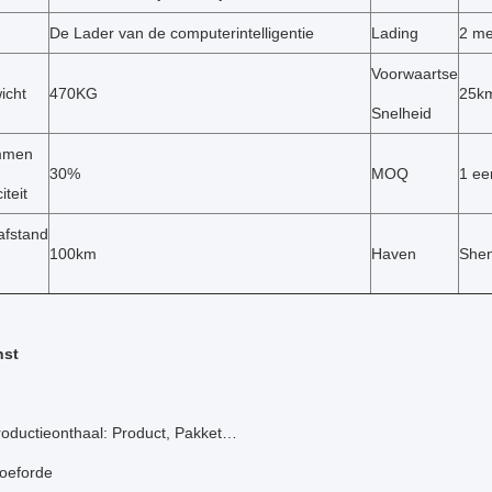
De Lader van de computerintelligentie
Lading
2 m
Voorwaartse
icht
470KG
25k
Snelheid
immen
30%
MOQ
1 ee
teit
fstand
100km
Haven
She
nst
ductieonthaal: Product, Pakket…
roeforde