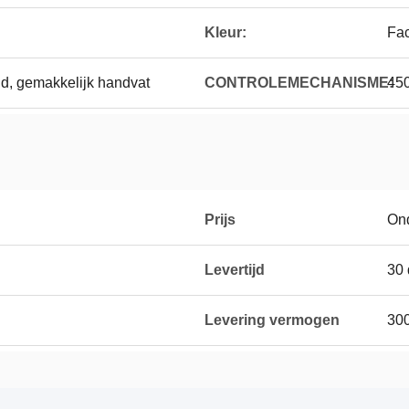
Kleur:
Fac
eid, gemakkelijk handvat
CONTROLEMECHANISME:
45
Prijs
On
Levertijd
30
Levering vermogen
30