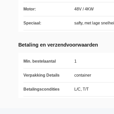
Motor:
48V / 4KW
Speciaal:
safty, met lage snelh
Betaling en verzendvoorwaarden
Min. bestelaantal
1
Verpakking Details
container
Betalingscondities
L/C, T/T