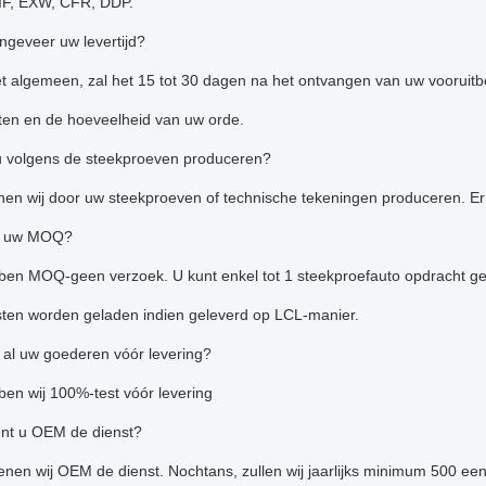
IF, EXW, CFR, DDP.
ngeveer uw levertijd?
t algemeen, zal het 15 tot 30 dagen na het ontvangen van uw vooruitbet
ten en de hoeveelheid van uw orde.
u volgens de steekproeven produceren?
nen wij door uw steekproeven of technische tekeningen produceren. Er 
is uw MOQ?
bben MOQ-geen verzoek. U kunt enkel tot 1 steekproefauto opdracht ge
osten worden geladen indien geleverd op LCL-manier.
 al uw goederen vóór levering?
ben wij 100%-test vóór levering
ent u OEM de dienst?
lenen wij OEM de dienst. Nochtans, zullen wij jaarlijks minimum 500 e