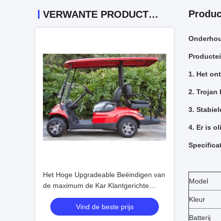
Produc
VERWANTE PRODUCTEN
Onderhoud
Producte
1. Het on
2. Trojan 
3. Stabie
4. Er is 
Specifica
Het Hoge Upgradeable Beëindigen van
Model
de maximum de Kar Klantgerichte
Kleur van het Snelheids30mph
Kleur
Vind de beste prijs
Elektrische Golf
Batterij