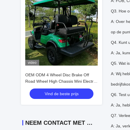
A: FOB, C
Q3. Hoe o
A: Over he
op de pun
Q4. Kunt 
A: Ja, kun
video
Q5. Wat 
A: Wij he
OEM ODM 4 Wheel Disc Brake Off
Road Wheel High Chassis Mini Electric
bedrijfsk
Golfkarretjes 10 inch IP66 Display 4
Vind de beste prijs
zitplaatsen Golfkarretje
Q6. Test u
A: Ja, heb
Q7. Verle
NEEM CONTACT MET ONS OP
A: Ja, ver