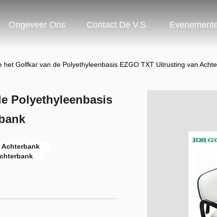
Ongeveer Ons
Contact De V.S.
Evenement
e het Golfkar van de Polyethyleenbasis EZGO TXT Uitrusting van Acht
de Polyethyleenbasis
rbank
n Achterbank
Achterbank