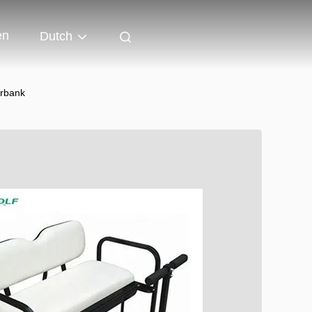
en
Dutch
erbank