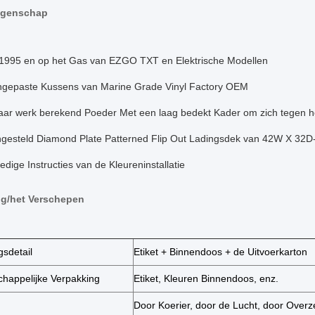
igenschap
1995 en op het Gas van EZGO TXT en Elektrische Modellen
gepaste Kussens van Marine Grade Vinyl Factory OEM
ar werk berekend Poeder Met een laag bedekt Kader om zich tegen h
esteld Diamond Plate Patterned Flip Out Ladingsdek van 42W X 32D
edige Instructies van de Kleureninstallatie
ng/het Verschepen
gsdetail
Etiket + Binnendoos + de Uitvoerkarton
appelijke Verpakking
Etiket, Kleuren Binnendoos, enz.
Door Koerier, door de Lucht, door Over