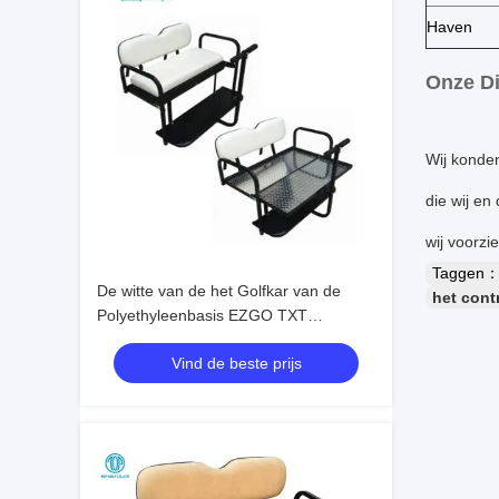
Haven
Onze D
Wij konden
die wij en
wij voorzi
Taggen
De witte van de het Golfkar van de
het cont
Polyethyleenbasis EZGO TXT
Uitrusting van Achterbank
Vind de beste prijs