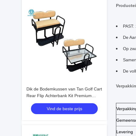
Producte
PAST: 
De Aan
Op zwa
Sameng
De voll
Verpakki
Dik de Bodemkussen van Tan Golf Cart
Rear Flip Achterbank Kit Premium
3.5Inch
Vind de beste prijs
Verpakkin
Gemeensch
Levering