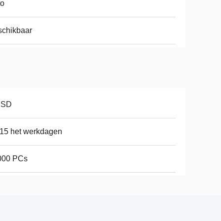
to
schikbaar
USD
15 het werkdagen
000 PCs