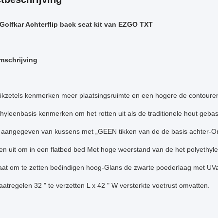
 Golfkar Achterflip back seat kit van EZGO TXT
mschrijving
tikzetels kenmerken meer plaatsingsruimte en een hogere de contour
thyleenbasis kenmerken om het rotten uit als de traditionele hout ge
 aangegeven van kussens met „GEEN tikken van de de basis achter-
en uit om in een flatbed bed Met hoge weerstand van de het polyethyl
aat om te zetten beëindigen hoog-Glans de zwarte poederlaag met UVa
atregelen 32 " te verzetten L x 42 " W versterkte voetrust omvatten.