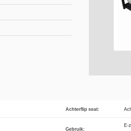
Achterflip seat:
Ach
E-z
Gebruik: