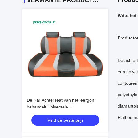
VERWANTE PRODUCTEN
Witte het
Producto
De achter
een polye
contouren
polyethyle
De Kar Achterseat van het leergolf
diamantpl
behandelt Universele
Achtervervangingskussens
Flatbed ma
Vind de beste prijs