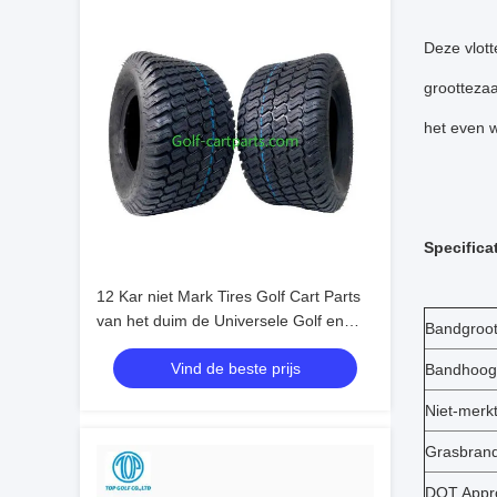
Deze vlott
groottezaa
het even w
Specifica
12 Kar niet Mark Tires Golf Cart Parts
van het duim de Universele Golf en
Bandgroot
Toebehoren
Vind de beste prijs
Bandhoogt
Niet-merk
Grasbran
DOT Appr