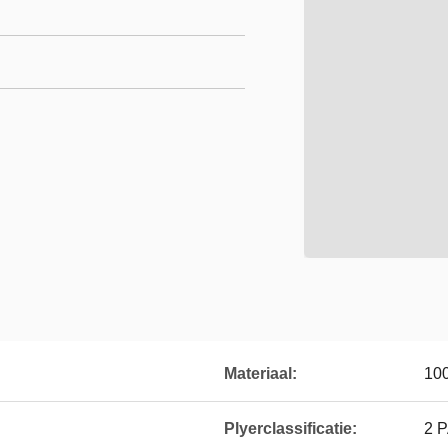
Materiaal:
100
Plyerclassificatie:
2 