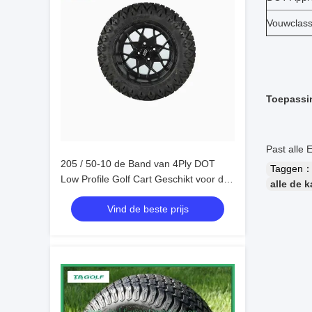
Vouwclassi
Toepassi
Past alle
205 / 50-10 de Band van 4Ply DOT
Taggen
Low Profile Golf Cart Geschikt voor de
alle de 
Auto van EZGO/van de Club
Vind de beste prijs