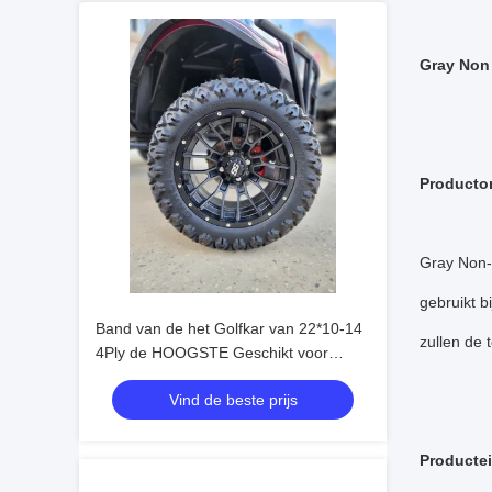
Gray Non 
Producto
Gray Non-
gebruikt b
Band van de het Golfkar van 22*10-14
zullen de 
4Ply de HOOGSTE Geschikt voor
EZGO/Clubauto/Yamaha
Vind de beste prijs
Producte