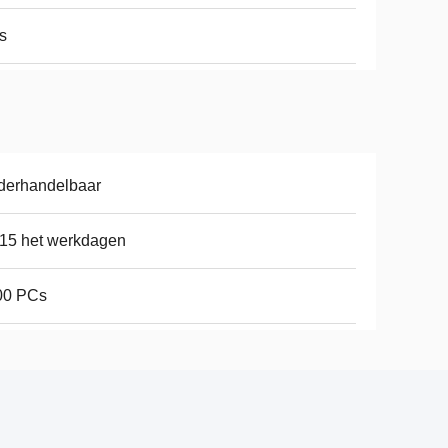
s
derhandelbaar
15 het werkdagen
00 PCs