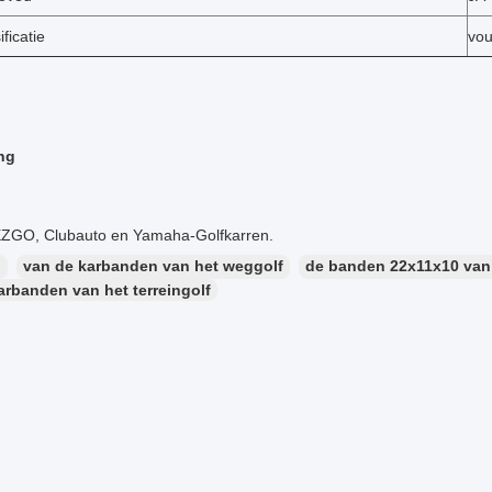
ficatie
vo
ng
 EZGO, Clubauto en Yamaha-Golfkarren.
：
van de karbanden van het weggolf
de banden 22x11x10 van 
karbanden van het terreingolf