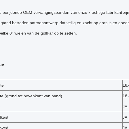
e berijdende OEM vervangingsbanden van onze krachtige fabrikant zijn
gtand betreden patroonontwerp dat veilig en zacht op gras is en goede
elke 8“ wielen van de golfkar op te zetten.
tie
te
18x
e (grond tot bovenkant van band)
18 
t
JA
dkast
JA
oved
JA