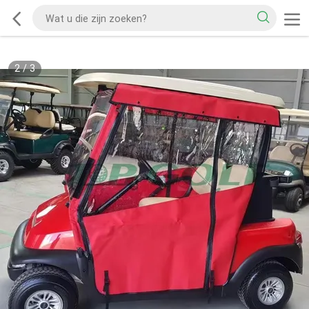
2
/
3