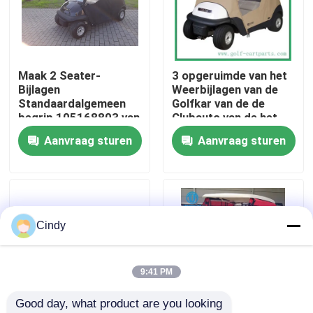
Fabrieksreis
Maak 2 Seater-
3 opgeruimde van het
Kwaliteitscontrole
Bijlagen
Weerbijlagen van de
Standaardalgemeen
Golfkar van de de
begrip 105168803 van
Clubauto van de het
Contact de V.S.
de Clubauto
Golfkar Dekking 2
Aanvraag sturen
Aanvraag sturen
waterdicht
Persoon
Nieuws
De Zijspiegels van de golfkar
Cindy
Het Wieldekking van de golfkar
9:41 PM
Good day, what product are you looking 
Het Dashboard van de golfkar