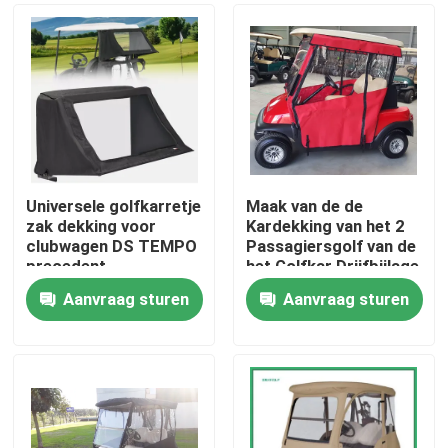
Universele golfkarretje
Maak van de de
zak dekking voor
Kardekking van het 2
clubwagen DS TEMPO
Passagiersgolf van de
precedent
het Golfkar Drijfbijlage
2 Seater waterdicht
Aanvraag sturen
Aanvraag sturen
Huis
Producten
Ongeveer ons