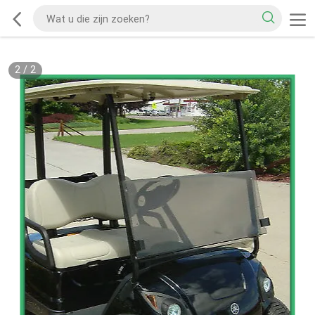
2
/
2