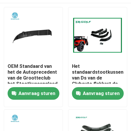
OEM Standaard van
Het
het de Autoprecedent
standaardstootkussen
van de Grootteclub
van Ds van de
het Stootkussengloed
Clubauto flakkert de
Elektrische
Huis
Aanvraag sturen
Aanvraag sturen
Toebehoren van het
Golfkarretje
Producten
Ongeveer ons