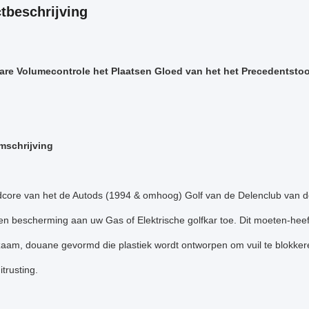
tbeschrijving
are Volumecontrole het Plaatsen Gloed van het het Precedentst
mschrijving
core van het de Autods (1994 & omhoog) Golf van de Delenclub van de
l en bescherming aan uw Gas of Elektrische golfkar toe. Dit moeten-heef
rzaam, douane gevormd die plastiek wordt ontworpen om vuil te blokke
itrusting.