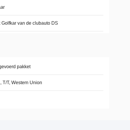
aar
 Golfkar van de clubauto DS
gevoerd pakket
, T/T, Western Union