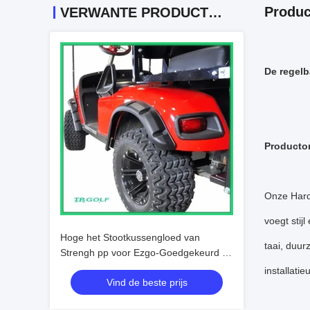
Produc
VERWANTE PRODUCTEN
De regelb
Producto
Onze Hard
voegt stij
Hoge het Stootkussengloed van
taai, duu
Strengh pp voor Ezgo-Goedgekeurd de
Vervangstukkence van de Golfkar
installatieu
Vind de beste prijs