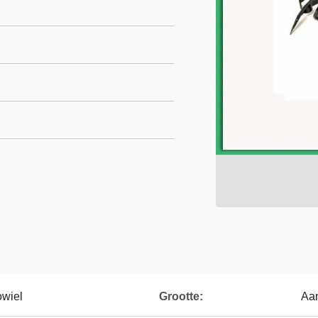
owiel
Grootte:
Aa