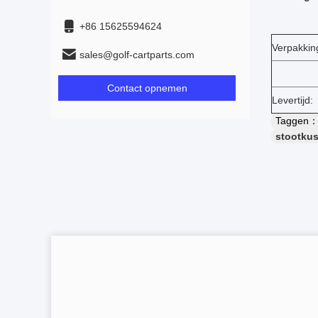
+86 15625594624
Verpakking
sales@golf-cartparts.com
Contact opnemen
Levertijd:
Taggen
stootkus