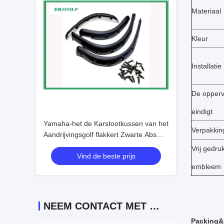
Materiaal
Kleur
Installatie
De opperv
eindigt
Yamaha-het de Karstootkussen van het
Verpakkin
Aandrijvingsgolf flakkert Zwarte Abs
F150 Stootkussengloed
Vrij gedru
Vind de beste prijs
embleem
NEEM CONTACT MET ONS OP
Packing&