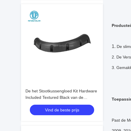
Producte
1.
De slim
2. De Ver
3. Gemakke
De het Stootkussengloed Kit Hardware
Included Textured Black van de
Toepassi
clubauto DS eindigt
Vind de beste prijs
Past de M
2009, 201