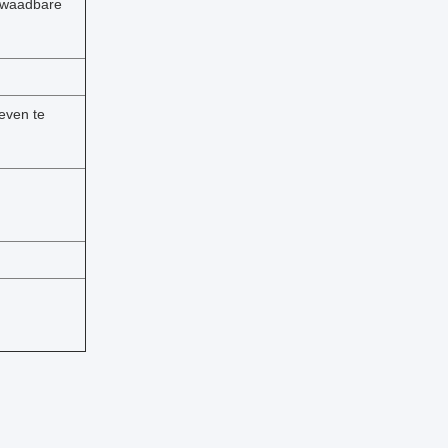
rwaadbare
even te