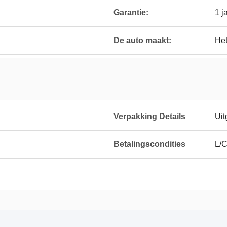
Garantie:
1 j
De auto maakt:
Het
Verpakking Details
Uit
Betalingscondities
L/C