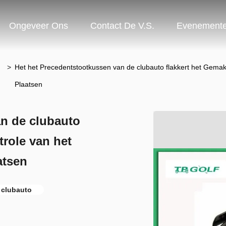
Ongeveer Ons
Contact De V.S.
Evenement
>
Het het Precedentstootkussen van de clubauto flakkert het Gemakk
Plaatsen
an de clubauto
trole van het
atsen
 clubauto