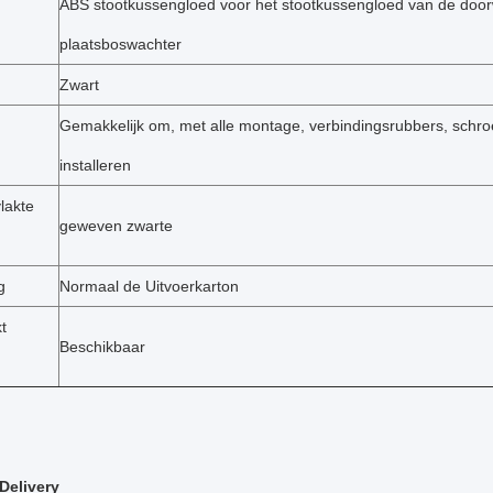
ABS stootkussengloed voor het stootkussengloed van de doo
plaatsboswachter
Zwart
Gemakkelijk om, met alle montage, verbindingsrubbers, schro
installeren
lakte
geweven zwarte
g
Normaal de Uitvoerkarton
kt
Beschikbaar
Delivery