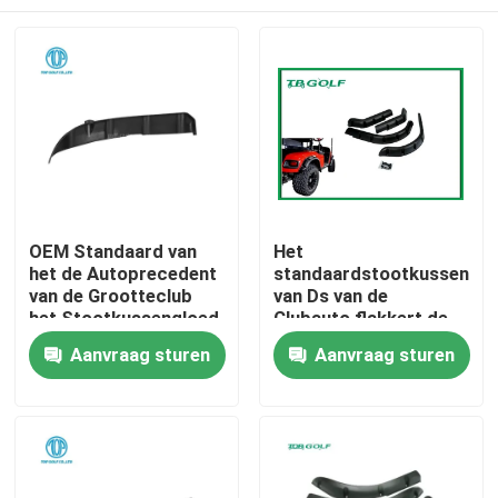
OEM Standaard van
Het
het de Autoprecedent
standaardstootkussen
van de Grootteclub
van Ds van de
het Stootkussengloed
Clubauto flakkert de
Elektrische
Huis
Aanvraag sturen
Aanvraag sturen
Toebehoren van het
Golfkarretje
Producten
Ongeveer ons