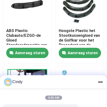
Fabrieksreis
Kwaliteitscontrole
ABS Plastic
Hoogste Plastic het
Clubauto/EZGO-de
Stootkussengloed van
Gloed
de Golfkar voor het
Contact de V.S.
Standaardgrootte van
Precedent van de
het
Clubauto
Aanvraag sturen
Aanvraag sturen
Precedentstootkussen
Nieuws
De Zijspiegels van de golfkar
Cindy
Het Wieldekking van de golfkar
4:50 AM
Het Dashboard van de golfkar