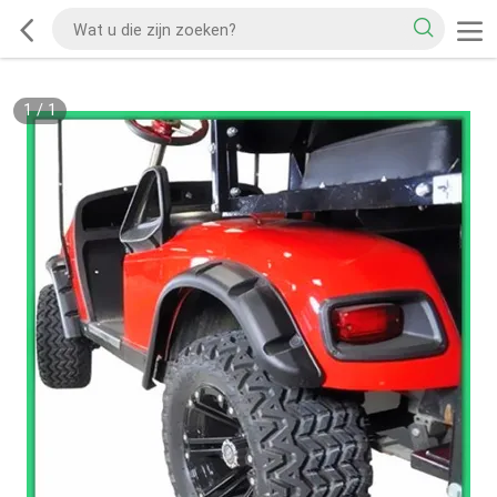
1
/
1