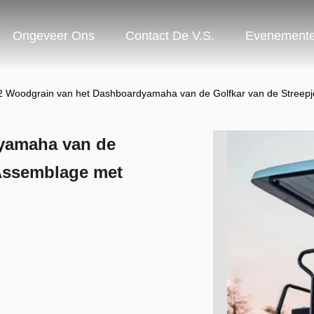
Ongeveer Ons
Contact De V.S.
Evenement
2 Woodgrain van het Dashboardyamaha van de Golfkar van de Stree
yamaha van de
Assemblage met