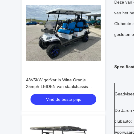
Deze van 
van het h
Clubauto e
gesloten o
Specifica
48V5KW golfkar in Witte Oranje
25mph-LEIDEN van staalchassis
verlichtingssysteem met filecamera
Geadvisee
Vind de beste prijs
De Jaren 
clubauto:
Voorwaar