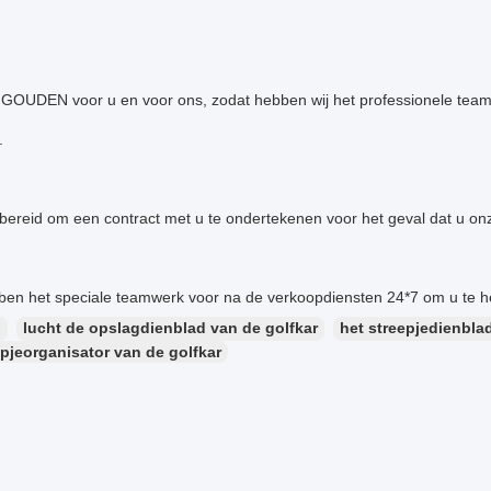
GOUDEN voor u en voor ons, zodat hebben wij het professionele teamwer
.
n bereid om een contract met u te ondertekenen voor het geval dat u on
ben het speciale teamwerk voor na de verkoopdiensten 24*7 om u te h
：
lucht de opslagdienblad van de golfkar
het streepjedienbla
epjeorganisator van de golfkar