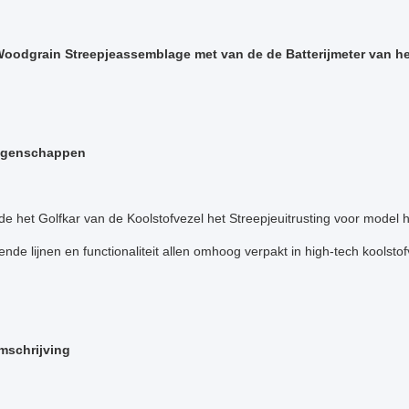
oodgrain Streepjeassemblage met van de de Batterijmeter van h
igenschappen
de het Golfkar van de Koolstofvezel het Streepjeuitrusting voor mode
nde lijnen en functionaliteit allen omhoog verpakt in high-tech koolst
mschrijving