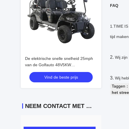
FAQ
1.TIME IS 
tijd maken
2.
Wij zij
De elektrische snelle snelheid 25mph
van de Golfauto 48V5KW
customermized kleur geschikt met I60L
Vind de beste prijs
3.
Wij heb
Taggen
het stre
NEEM CONTACT MET ONS OP