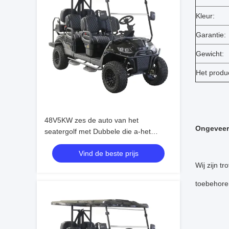
Kleur:
Garantie:
Gewicht:
Het produ
48V5KW zes de auto van het
Ongeveer
seatergolf met Dubbele die a-het
Staalchassis van de wapenopschorting
Vind de beste prijs
in China worden gemaakt
Wij zijn t
toebehore