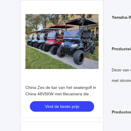
Yamaha-W
Producte
Deze van 
met strome
China Zes de kar van het seatergolf in
China 48V5KW met filecamera die
wordt gemaakt
Vind de beste prijs
Producto