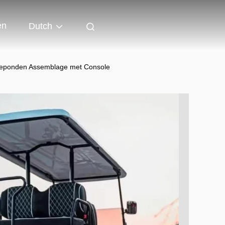
en
Dutch
pjeponden Assemblage met Console