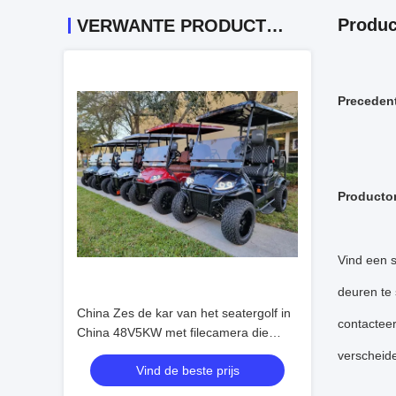
Produc
VERWANTE PRODUCTEN
Precedent
Producto
Vind een s
deuren te 
China Zes de kar van het seatergolf in
contacteer
China 48V5KW met filecamera die
wordt gemaakt
verscheide
Vind de beste prijs