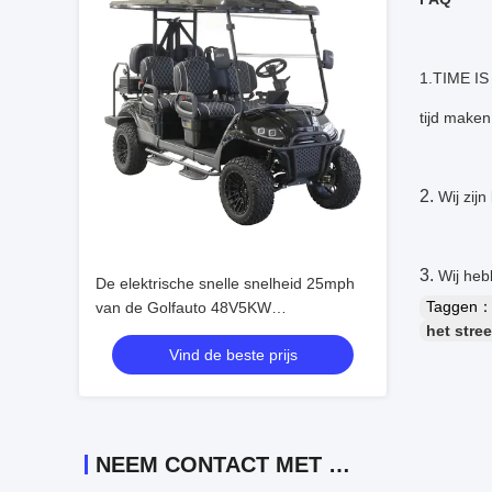
1.TIME IS 
tijd maken
2.
Wij zij
3.
Wij heb
De elektrische snelle snelheid 25mph
Taggen
van de Golfauto 48V5KW
het stre
customermized kleur geschikt met I60L
Vind de beste prijs
NEEM CONTACT MET ONS OP