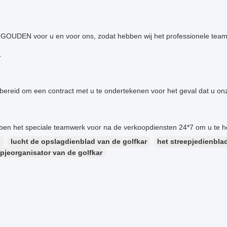
GOUDEN voor u en voor ons, zodat hebben wij het professionele teamwer
.
n bereid om een contract met u te ondertekenen voor het geval dat u on
ben het speciale teamwerk voor na de verkoopdiensten 24*7 om u te h
：
lucht de opslagdienblad van de golfkar
het streepjedienbla
epjeorganisator van de golfkar