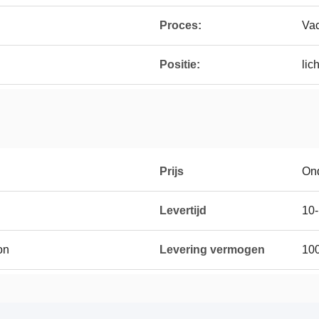
Proces:
Va
Positie:
lic
Prijs
On
Levertijd
10
on
Levering vermogen
10