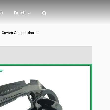
en
Dutch
ash Covers-Golftoebehoren