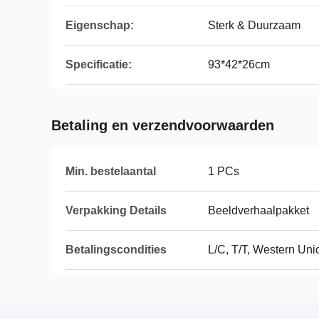
Eigenschap:
Sterk & Duurzaam
Specificatie:
93*42*26cm
Betaling en verzendvoorwaarden
Min. bestelaantal
1 PCs
Verpakking Details
Beeldverhaalpakket
Betalingscondities
L/C, T/T, Western Uni