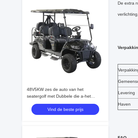
De extra r
verlichting
Verpakki
Verpakkin
Gemeensch
48V5KW zes de auto van het
Levering
seatergolf met Dubbele die a-het
Staalchassis van de wapenopschorting
Haven
Vind de beste prijs
in China worden gemaakt
FAQ