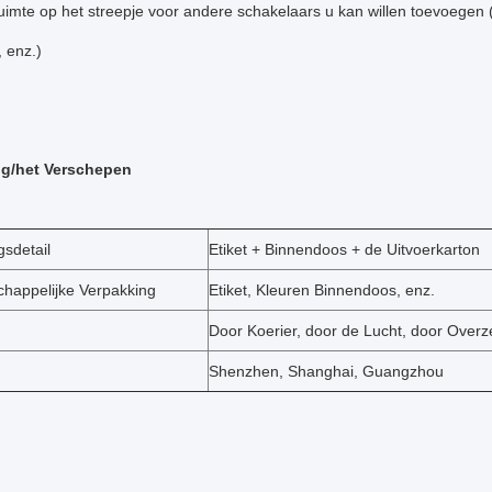
uimte op het streepje voor andere schakelaars u kan willen toevoegen (
, enz.)
ng/het Verschepen
gsdetail
Etiket + Binnendoos + de Uitvoerkarton
appelijke Verpakking
Etiket, Kleuren Binnendoos, enz.
Door Koerier, door de Lucht, door Over
Shenzhen, Shanghai, Guangzhou