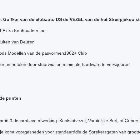
t Golfkar van de clubauto DS de VEZEL van de het Streepjekoolst
4 Extra Kophouders toe
sluiten van Deuren
ods Modellen van de pasvormen1982+ Club
leert in notulen door stuurwiel en minimale hardware te verwijderen
de punten
r in 3 decoratieve afwerking: Koolstofvezel, Vorstelijke Burl, of Geborst
pje komt voorgesneden voor standaarddie de Sprekersgaten van groott