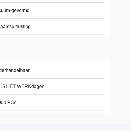
cuüm-gevormd
haamsuitrusting
derhandelbaar
-15 HET WERKdagen
000 PCs