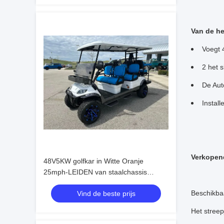
Van de he
Voegt 
2 het 
De Aut
Instal
Verkopen
48V5KW golfkar in Witte Oranje
25mph-LEIDEN van staalchassis
verlichtingssysteem met filecamera
Beschikbaa
Vind de beste prijs
Het stree