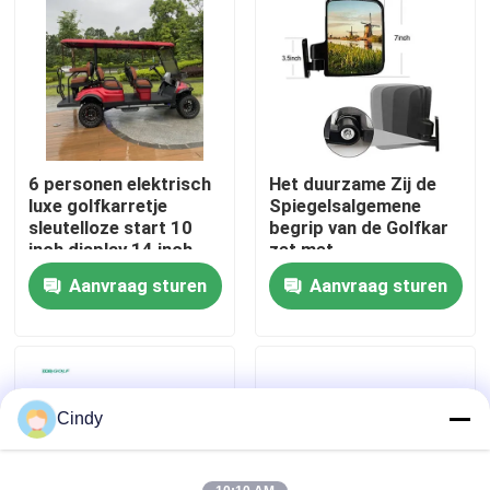
Fabrieksreis
Kwaliteitscontrole
6 personen elektrisch
Het duurzame Zij de
Contact de V.S.
luxe golfkarretje
Spiegelsalgemene
sleutelloze start 10
begrip van de Golfkar
inch display 14 inch
zet met
Nieuws
wielen
Richtingaanwijzer0.9kg
Aanvraag sturen
Aanvraag sturen
Gewicht op
De Zijspiegels van de golfkar
Het Wieldekking van de golfkar
Cindy
Het Dashboard van de golfkar