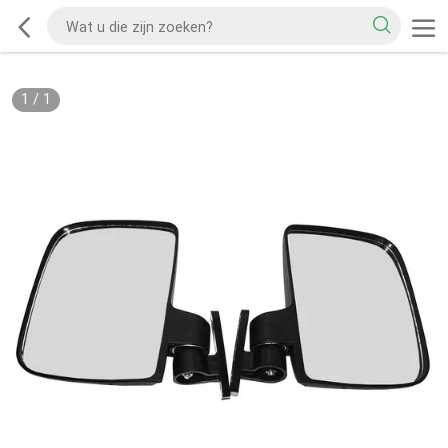
1
/
1