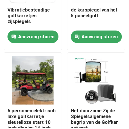
Vibratiebestendige
de karspiegel van het
golfkarretjes
5 paneelgolf
zijspiegels
Aanvraag sturen
Aanvraag sturen
Huis
Producten
6 personen elektrisch
Het duurzame Zij de
luxe golfkarretje
Spiegelsalgemene
sleutelloze start 10
begrip van de Golfkar
Ongeveer ons
inch display 14 inch
zet met