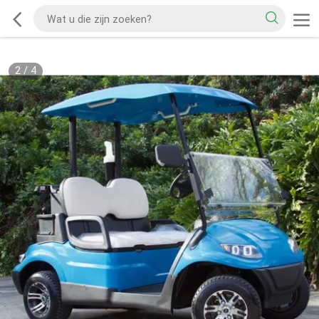
2
/
4