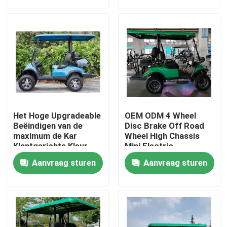
Fabrieksreis
Kwaliteitscontrole
Contact de V.S.
Het Hoge Upgradeable
OEM ODM 4 Wheel
Nieuws
Beëindigen van de
Disc Brake Off Road
maximum de Kar
Wheel High Chassis
Klantgerichte Kleur
Mini Electric
van het Snelheids
Golfkarretjes 10 inch
De Zijspiegels van de golfkar
Aanvraag sturen
Aanvraag sturen
Elektrische 30mph
IP66 Display 4
Golf
zitplaatsen
Golfkarretje
Het Wieldekking van de golfkar
Het Dashboard van de golfkar