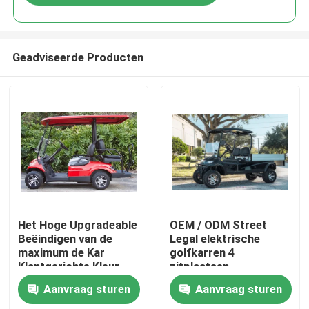
Geadviseerde Producten
Huis
Het Hoge Upgradeable
OEM / ODM Street
Beëindigen van de
Legal elektrische
maximum de Kar
golfkarren 4
Producten
Klantgerichte Kleur
zitplaatsen
van het
Aanvraag sturen
Aanvraag sturen
Snelheids30mph
Ongeveer ons
Elektrische Golf