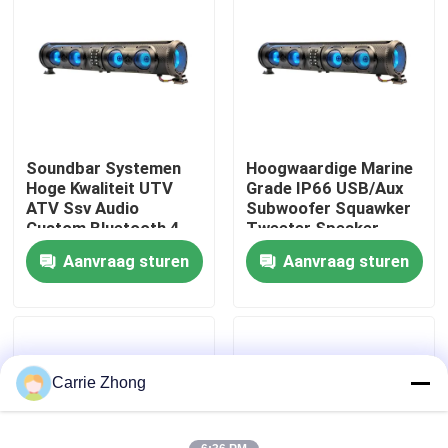
Fabrieksreis
Kwaliteitscontrole
Soundbar Systemen
Hoogwaardige Marine
Contact de V.S.
Hoge Kwaliteit UTV
Grade IP66 USB/Aux
ATV Ssv Audio
Subwoofer Squawker
Custom Bluetooth 4
Tweeter Speaker
Nieuws
Luidsprekers
Elektrische Golfkar
Aanvraag sturen
Aanvraag sturen
Afstandsbediening
Bluetooth Soundbar
IP66 Waterdicht USB
De Zijspiegels van de golfkar
Het Wieldekking van de golfkar
Carrie Zhong
Het Dashboard van de golfkar