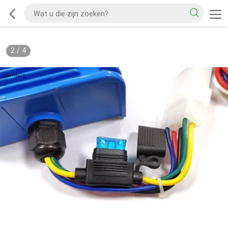
2
/
4