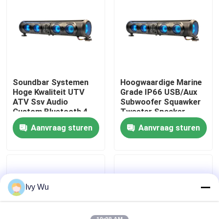
Fabrieksreis
Kwaliteitscontrole
Soundbar Systemen
Hoogwaardige Marine
Contact de V.S.
Hoge Kwaliteit UTV
Grade IP66 USB/Aux
ATV Ssv Audio
Subwoofer Squawker
Custom Bluetooth 4
Tweeter Speaker
Nieuws
Luidsprekers
Elektrische Golfkar
Aanvraag sturen
Aanvraag sturen
Afstandsbediening
Bluetooth Soundbar
IP66 Waterdicht USB
De Zijspiegels van de golfkar
Het Wieldekking van de golfkar
Ivy Wu
Het Dashboard van de golfkar