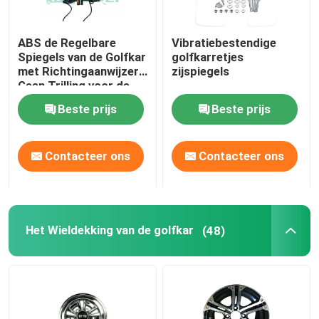
ABS de Regelbare
Vibratiebestendige
Spiegels van de Golfkar
golfkarretjes
met Richtingaanwijzers
zijspiegels
Geen Trilling voor de
Clubauto van de
Beste prijs
Beste prijs
Golfauto
Contacteer ons
Contacteer ons
Het Wieldekking van de golfkar
(48)