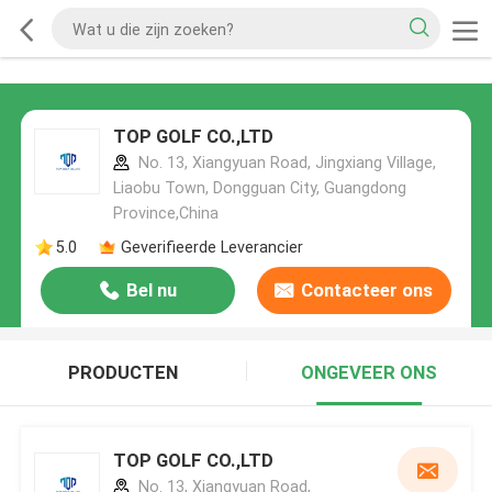
TOP GOLF CO.,LTD
No. 13, Xiangyuan Road, Jingxiang Village,
Liaobu Town, Dongguan City, Guangdong
Province,China
5.0
Geverifieerde Leverancier
Bel nu
Contacteer ons
PRODUCTEN
ONGEVEER ONS
TOP GOLF CO.,LTD
No. 13, Xiangyuan Road,