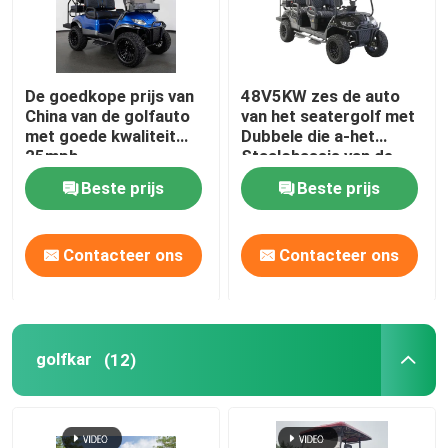
Fabrieksreis
De goedkope prijs van
48V5KW zes de auto
China van de golfauto
van het seatergolf met
Kwaliteitscontrole
met goede kwaliteit
Dubbele die a-het
25mph
Staalchassis van de
wapenopschorting in
Contact de V.S.
Beste prijs
Beste prijs
China worden gemaakt
Nieuws
Contacteer ons
Contacteer ons
De Zijspiegels van de golfkar
golfkar
(12)
Het Wieldekking van de golfkar
Het Dashboard van de golfkar