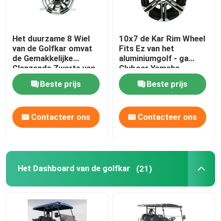
Het duurzame 8 Wiel
10x7 de Kar Rim Wheel
van de Golfkar omvat
Fits Ez van het
de Gemakkelijke
aluminiumgolf - ga
Glanzende Zwarte van
Clubcar Yamaha
de Installatie Diepe
Tomberlin Harley
Beste prijs
Beste prijs
Schotel
Contacteer ons
Contacteer ons
Huis
Het Dashboard van de golfkar
(21)
Producten
Ongeveer ons