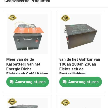
Geadviseerde Producten
Meer van de de
van de het Golfkar van
Karbatterij van het
100ah 200ah 230ah
Energie Dicht
Elektrisch de
Elektrisch Golf Lithium
Batterijlithium
Huis
Ionen51.2v 155Ah
Ionen7936wh Meer
Aanvraag sturen
Aanvraag sturen
7936Wh
Energie
Producten
Ongeveer ons