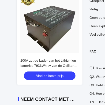
Greeplast
Veilig
Geen poten
Geen explo
Veel veil
FAQ
200A zet de Lader van het Lithiumion
batteries 7936Wh cv van de Golfkar
Q1.
Kan i
voort
Vind de beste prijs
Q2. Wat ov
Q3. Hebt 
Q4. Hoe v
NEEM CONTACT MET ONS OP
TNT. Het v