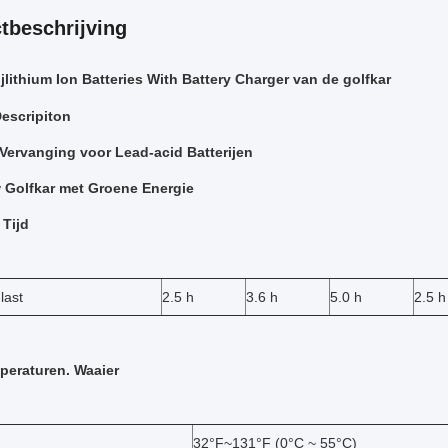
tbeschrijving
ijlithium Ion Batteries With Battery Charger van de golfkar
escripiton
 Vervanging voor Lead-acid Batterijen
 Golfkar met Groene Energie
 Tijd
last
2.5 h
3.6 h
5.0 h
2.5 h
peraturen. Waaier
32°F~131°F (0°C ~ 55°C)