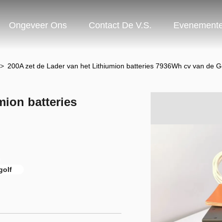
Ongeveer Ons
Contact De V.S.
Evenement
>
200A zet de Lader van het Lithiumion batteries 7936Wh cv van de Go
mion batteries
golf