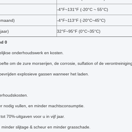
-4°F~131°F (-20°C ~ 55°C)
 maand)
-4°F~113°F (-20°C~45°C)
jaar)
32°F~95°F (0°C~35°C)
d 0
lijkse onderhoudswerk en kosten.
fte om de zure morserijen, de corrosie, sulfation of de verontreinigin
bevrijden explosieve gassen wanneer het laden.
rhoudskosten.
r nodig vullen, en minder machtsconsumptie.
tot 70%-uitgaven voor u in vijf jaar.
, minder slijtage & scheur en minder grasschade.