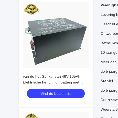
Verenigb
Levering h
Geschikt e
Ontworpen 
Betrouwb
10 jaar ge
Meer dan 
de 5 jaarg
van de het Golfkar van 48V 105Ah
Stabiel
Elektrische het Lithiumbatterij met
Aluminiumlegering Shell
de 5 jaarg
Vind de beste prijs
Duurzamer
Weersta e