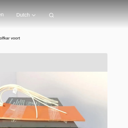
en
Dutch
lfkar voort