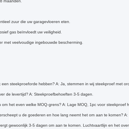
 8 maanden.
tieel zuur die uw garagevloeren eten.
sief gas beïnvloedt uw veiligheid.
iger met veelvoudige ingebouwde bescherming.
k een steekproeforde hebben? A: Ja, stemmen in wij steekproef met orde
er de levertijd? A: Steekproefbehoeften 3-5 dagen.
u om het even welke MOQ-grens? A: Lage MOQ, 1pc voor steekproef he
erscheept u de goederen en hoe lang neemt het om aan te komen? A: 
ergt gewoonlijk 3-5 dagen om aan te komen. Luchtvaartlijn en het over