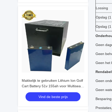
Lossing
Opslag (1
Opslag (1 
Onderhou
Geen dage
Geen behoe
Geen het 
Rendabel
Makkelijk te gebruiken Lithium Ion Golf
Geen onde
Cart Battery 51v 155ah voor Multiseat-
Geen wate
Auto
Vind de beste prijs
Besparing 
Prestaties