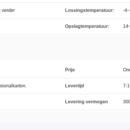
 verder
Lossingstemperatuur:
-4~
Opslagtemperatuur:
14
Prijs
On
sionalkarton.
Levertijd
7-1
Levering vermogen
30