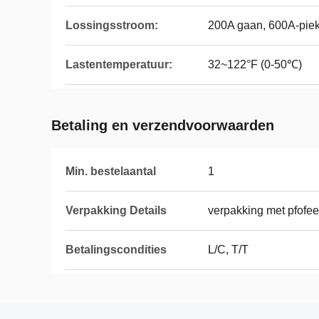
Lossingsstroom:
200A gaan, 600A-piek
Lastentemperatuur:
32~122°F (0-50℃)
Betaling en verzendvoorwaarden
Min. bestelaantal
1
Verpakking Details
verpakking met pfofee
Betalingscondities
L/C, T/T