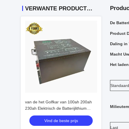
Produc
VERWANTE PRODUCTEN
De Batter
Product D
Daling in
Macht Uw
Het laden
Standaard
van de het Golfkar van 100ah 200ah
Milieutem
230ah Elektrisch de Batterijlithium
Ionen7936wh Meer Energie
Vind de beste prijs
Last