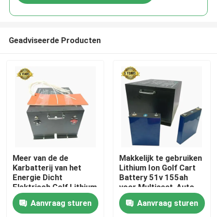
Geadviseerde Producten
Huis
Meer van de de
Makkelijk te gebruiken
Karbatterij van het
Lithium Ion Golf Cart
Energie Dicht
Battery 51v 155ah
Producten
Elektrisch Golf Lithium
voor Multiseat-Auto
Ionen51.2v 155Ah
Aanvraag sturen
Aanvraag sturen
7936Wh
Ongeveer ons