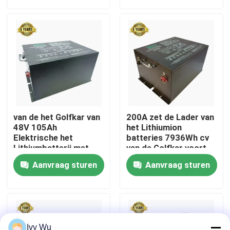
Fabrieksreis
Kwaliteitscontrole
Contact de V.S.
van de het Golfkar van
200A zet de Lader van
Nieuws
48V 105Ah
het Lithiumion
Elektrische het
batteries 7936Wh cv
Lithiumbatterij met
van de Golfkar voort
Aluminiumlegering
De Zijspiegels van de golfkar
Aanvraag sturen
Aanvraag sturen
Shell
Het Wieldekking van de golfkar
Het Dashboard van de golfkar
Ivy Wu