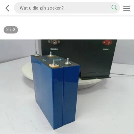
2
/
2